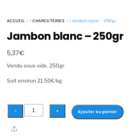
ACCUEIL
/
CHARCUTERIES
/ Jambon blanc – 250gr
Jambon blanc – 250gr
5,37
€
Vendu sous vide. 250gr
Soit environ 21.50€/kg
quantité
−
+
Ajouter au panier
de
Jambon
Share
blanc