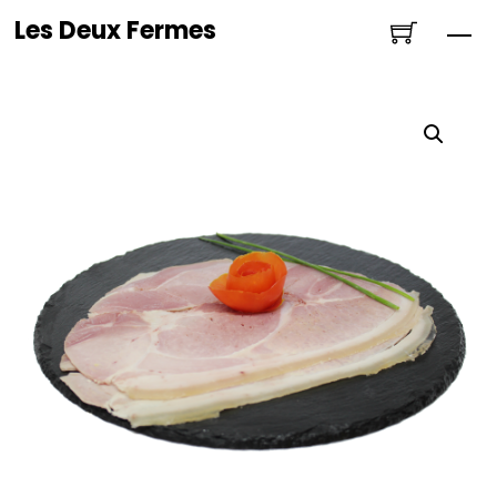
Skip
Les Deux Fermes
Me
to
content