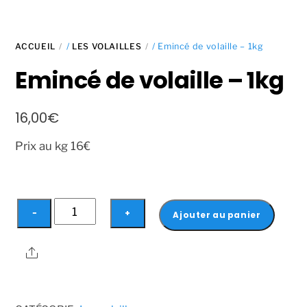
ACCUEIL
/
LES VOLAILLES
/ Emincé de volaille – 1kg
Emincé de volaille – 1kg
16,00
€
Prix au kg 16€
quantité
−
+
Ajouter au panier
de
Emincé
Share
de
volaille
-