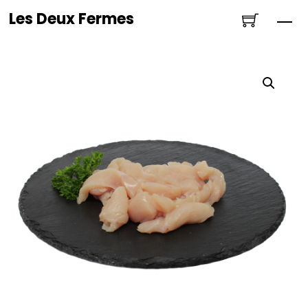
Skip
Les Deux Fermes
Me
to
content