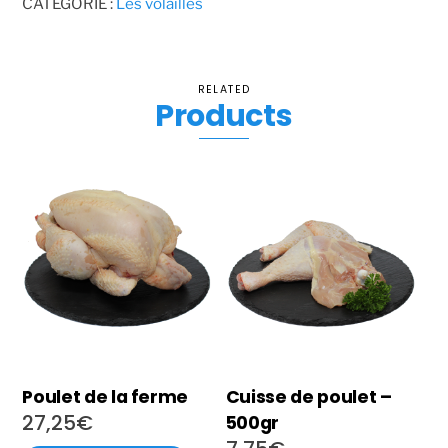
CATÉGORIE :
Les volailles
1kg
RELATED
Products
Poulet de la ferme
Cuisse de poulet –
27,25
€
500gr