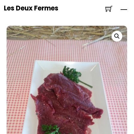
Skip
Les Deux Fermes
Me
to
content