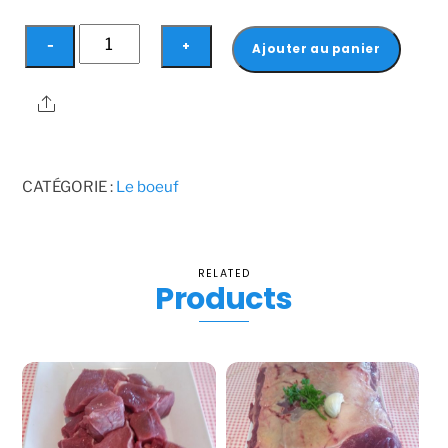
quantité
−
+
Ajouter au panier
de
Emincé
Share
de
boeuf
-
CATÉGORIE :
Le boeuf
1kg
RELATED
Products