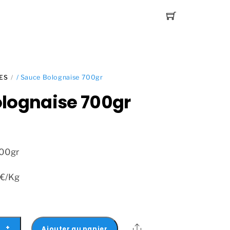
ES
/ Sauce Bolognaise 700gr
lognaise 700gr
700gr
0€/Kg
Share
+
Ajouter au panier