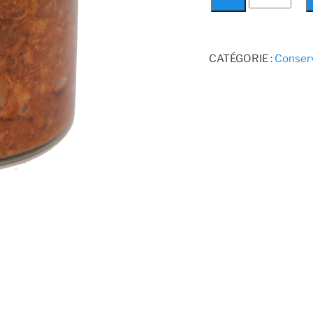
de
Sauce
Bolognaise
CATÉGORIE :
Conser
700gr