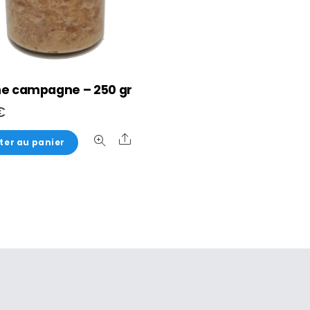
ne campagne – 250 gr
€
Share
ter au panier