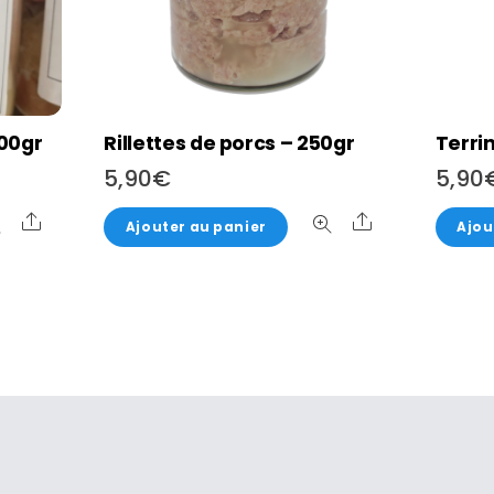
00gr
Rillettes de porcs – 250gr
Terri
5,90
€
5,90
Share
Share
Ajouter au panier
Ajou